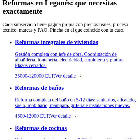
Reformas
en
Leganés
: que necesitas
exactamente
Cada subservicio tiene pagina propia con precios reales, proceso
tecnico, marcas y FAQ. Pincha en el que coincide con tu caso.
Reformas integrales de viviendas
Gestión completa con jefe de obra. Coordinación de
albañilería, fontanería, electricidad, carpintería y pintura.
Plazos cerrados.
35000
-
120000
EUR
Ver detalle →
Reformas de baños
Reforma completa del baño en 5-12 días: sanitarios, alicatado,
suelo, mobiliario, mampara, griferia e instalaciones nuevas.
4500
-
12000
EUR
Ver detalle →
Reformas de cocinas