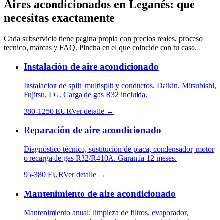
Aires acondicionados
en
Leganés
: que
necesitas exactamente
Cada subservicio tiene pagina propia con precios reales, proceso
tecnico, marcas y FAQ. Pincha en el que coincide con tu caso.
Instalación de aire acondicionado
Instalación de split, multisplit y conductos. Daikin, Mitsubishi,
Fujitsu, LG. Carga de gas R32 incluida.
380
-
1250
EUR
Ver detalle →
Reparación de aire acondicionado
Diagnóstico técnico, sustitución de placa, condensador, motor
o recarga de gas R32/R410A. Garantía 12 meses.
95
-
380
EUR
Ver detalle →
Mantenimiento de aire acondicionado
Mantenimiento anual: limpieza de filtros, evaporador,