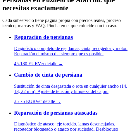
Persianas
en
Pozuelo de Alarcon
: que
necesitas exactamente
Cada subservicio tiene pagina propia con precios reales, proceso
tecnico, marcas y FAQ. Pincha en el que coincide con tu caso.
Reparación de persianas
Diagnóstico completo de eje, lamas, cinta, recogedor y motor.
Reparación el mismo día siempre que es posible.
45
-
180
EUR
Ver detalle →
Cambio de cinta de persiana
Sustitución de cinta desgastada o rota en cualquier ancho (14,
18, 22 mm). Ajuste de tensión y limpieza del cajon.
35
-
75
EUR
Ver detalle →
Reparación de persianas atascadas
Diagnóstico de atasco: eje torcido, lamas desencajadas,
recogedor bloqueado o atasco por suciedad. Desbloqueo