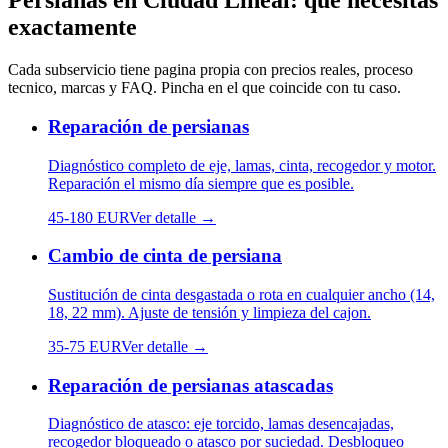
Persianas
en
Ciudad Lineal
: que necesitas
exactamente
Cada subservicio tiene pagina propia con precios reales, proceso
tecnico, marcas y FAQ. Pincha en el que coincide con tu caso.
Reparación de persianas
Diagnóstico completo de eje, lamas, cinta, recogedor y motor.
Reparación el mismo día siempre que es posible.
45
-
180
EUR
Ver detalle →
Cambio de cinta de persiana
Sustitución de cinta desgastada o rota en cualquier ancho (14,
18, 22 mm). Ajuste de tensión y limpieza del cajon.
35
-
75
EUR
Ver detalle →
Reparación de persianas atascadas
Diagnóstico de atasco: eje torcido, lamas desencajadas,
recogedor bloqueado o atasco por suciedad. Desbloqueo