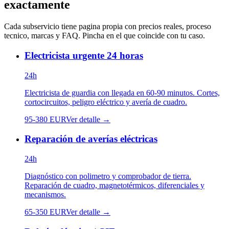
exactamente
Cada subservicio tiene pagina propia con precios reales, proceso
tecnico, marcas y FAQ. Pincha en el que coincide con tu caso.
Electricista urgente 24 horas
24h
Electricista de guardia con llegada en 60-90 minutos. Cortes,
cortocircuitos, peligro eléctrico y avería de cuadro.
95
-
380
EUR
Ver detalle →
Reparación de averías eléctricas
24h
Diagnóstico con polimetro y comprobador de tierra.
Reparación de cuadro, magnetotérmicos, diferenciales y
mecanismos.
65
-
350
EUR
Ver detalle →