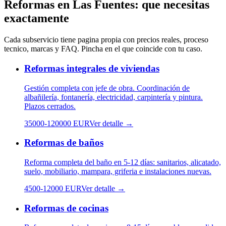
Reformas
en
Las Fuentes
: que necesitas
exactamente
Cada subservicio tiene pagina propia con precios reales, proceso
tecnico, marcas y FAQ. Pincha en el que coincide con tu caso.
Reformas integrales de viviendas
Gestión completa con jefe de obra. Coordinación de
albañilería, fontanería, electricidad, carpintería y pintura.
Plazos cerrados.
35000
-
120000
EUR
Ver detalle →
Reformas de baños
Reforma completa del baño en 5-12 días: sanitarios, alicatado,
suelo, mobiliario, mampara, griferia e instalaciones nuevas.
4500
-
12000
EUR
Ver detalle →
Reformas de cocinas