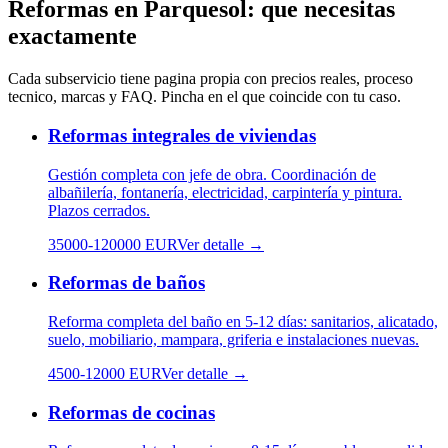
Reformas
en
Parquesol
: que necesitas
exactamente
Cada subservicio tiene pagina propia con precios reales, proceso
tecnico, marcas y FAQ. Pincha en el que coincide con tu caso.
Reformas integrales de viviendas
Gestión completa con jefe de obra. Coordinación de
albañilería, fontanería, electricidad, carpintería y pintura.
Plazos cerrados.
35000
-
120000
EUR
Ver detalle →
Reformas de baños
Reforma completa del baño en 5-12 días: sanitarios, alicatado,
suelo, mobiliario, mampara, griferia e instalaciones nuevas.
4500
-
12000
EUR
Ver detalle →
Reformas de cocinas