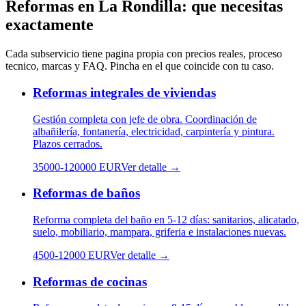
Reformas
en
La Rondilla
: que necesitas
exactamente
Cada subservicio tiene pagina propia con precios reales, proceso
tecnico, marcas y FAQ. Pincha en el que coincide con tu caso.
Reformas integrales de viviendas
Gestión completa con jefe de obra. Coordinación de
albañilería, fontanería, electricidad, carpintería y pintura.
Plazos cerrados.
35000
-
120000
EUR
Ver detalle →
Reformas de baños
Reforma completa del baño en 5-12 días: sanitarios, alicatado,
suelo, mobiliario, mampara, griferia e instalaciones nuevas.
4500
-
12000
EUR
Ver detalle →
Reformas de cocinas