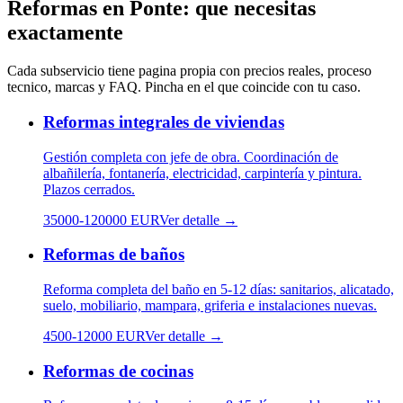
Reformas
en
Ponte
: que necesitas
exactamente
Cada subservicio tiene pagina propia con precios reales, proceso
tecnico, marcas y FAQ. Pincha en el que coincide con tu caso.
Reformas integrales de viviendas
Gestión completa con jefe de obra. Coordinación de
albañilería, fontanería, electricidad, carpintería y pintura.
Plazos cerrados.
35000
-
120000
EUR
Ver detalle →
Reformas de baños
Reforma completa del baño en 5-12 días: sanitarios, alicatado,
suelo, mobiliario, mampara, griferia e instalaciones nuevas.
4500
-
12000
EUR
Ver detalle →
Reformas de cocinas