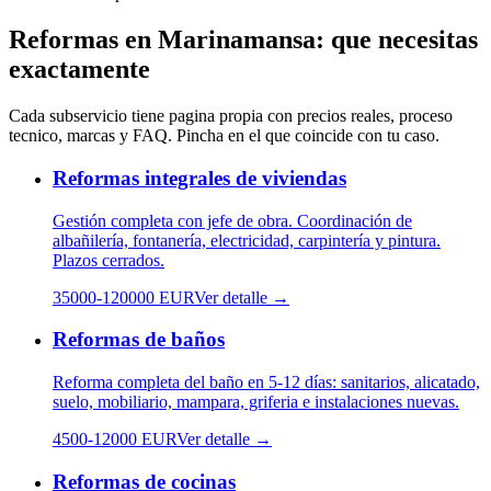
Reformas
en
Marinamansa
: que necesitas
exactamente
Cada subservicio tiene pagina propia con precios reales, proceso
tecnico, marcas y FAQ. Pincha en el que coincide con tu caso.
Reformas integrales de viviendas
Gestión completa con jefe de obra. Coordinación de
albañilería, fontanería, electricidad, carpintería y pintura.
Plazos cerrados.
35000
-
120000
EUR
Ver detalle →
Reformas de baños
Reforma completa del baño en 5-12 días: sanitarios, alicatado,
suelo, mobiliario, mampara, griferia e instalaciones nuevas.
4500
-
12000
EUR
Ver detalle →
Reformas de cocinas