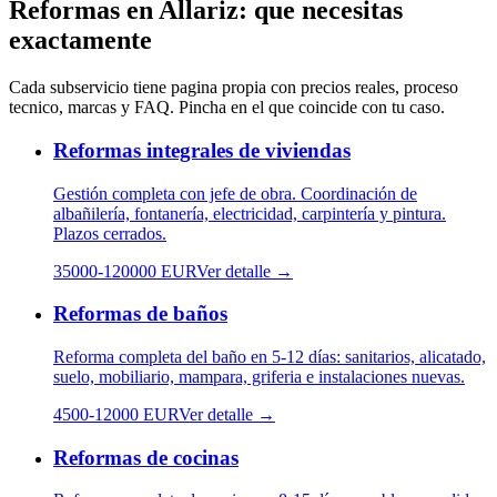
Reformas
en
Allariz
: que necesitas
exactamente
Cada subservicio tiene pagina propia con precios reales, proceso
tecnico, marcas y FAQ. Pincha en el que coincide con tu caso.
Reformas integrales de viviendas
Gestión completa con jefe de obra. Coordinación de
albañilería, fontanería, electricidad, carpintería y pintura.
Plazos cerrados.
35000
-
120000
EUR
Ver detalle →
Reformas de baños
Reforma completa del baño en 5-12 días: sanitarios, alicatado,
suelo, mobiliario, mampara, griferia e instalaciones nuevas.
4500
-
12000
EUR
Ver detalle →
Reformas de cocinas