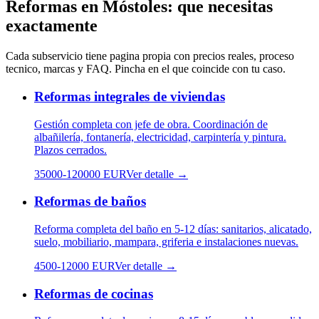
Reformas
en
Móstoles
: que necesitas
exactamente
Cada subservicio tiene pagina propia con precios reales, proceso
tecnico, marcas y FAQ. Pincha en el que coincide con tu caso.
Reformas integrales de viviendas
Gestión completa con jefe de obra. Coordinación de
albañilería, fontanería, electricidad, carpintería y pintura.
Plazos cerrados.
35000
-
120000
EUR
Ver detalle →
Reformas de baños
Reforma completa del baño en 5-12 días: sanitarios, alicatado,
suelo, mobiliario, mampara, griferia e instalaciones nuevas.
4500
-
12000
EUR
Ver detalle →
Reformas de cocinas