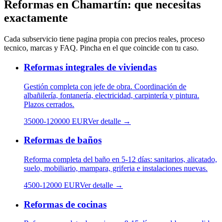
Reformas
en
Chamartín
: que necesitas
exactamente
Cada subservicio tiene pagina propia con precios reales, proceso
tecnico, marcas y FAQ. Pincha en el que coincide con tu caso.
Reformas integrales de viviendas
Gestión completa con jefe de obra. Coordinación de
albañilería, fontanería, electricidad, carpintería y pintura.
Plazos cerrados.
35000
-
120000
EUR
Ver detalle →
Reformas de baños
Reforma completa del baño en 5-12 días: sanitarios, alicatado,
suelo, mobiliario, mampara, griferia e instalaciones nuevas.
4500
-
12000
EUR
Ver detalle →
Reformas de cocinas