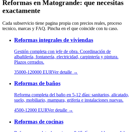
Reformas
en
Matogrande
: que necesitas
exactamente
Cada subservicio tiene pagina propia con precios reales, proceso
tecnico, marcas y FAQ. Pincha en el que coincide con tu caso.
Reformas integrales de viviendas
Gestión completa con jefe de obra. Coordinación de
albañilería, fontanería, electricidad, carpintería y pintura.
Plazos cerrados.
35000
-
120000
EUR
Ver detalle →
Reformas de baños
Reforma completa del baño en 5-12 días: sanitarios, alicatado,
suelo, mobiliario, mampara, griferia e instalaciones nuevas.
4500
-
12000
EUR
Ver detalle →
Reformas de cocinas