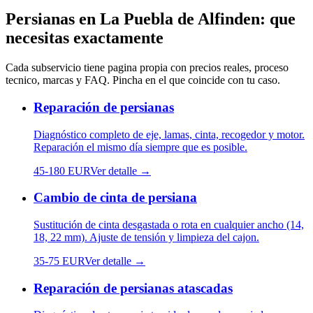
Persianas
en
La Puebla de Alfinden
: que
necesitas exactamente
Cada subservicio tiene pagina propia con precios reales, proceso
tecnico, marcas y FAQ. Pincha en el que coincide con tu caso.
Reparación de persianas
Diagnóstico completo de eje, lamas, cinta, recogedor y motor.
Reparación el mismo día siempre que es posible.
45
-
180
EUR
Ver detalle →
Cambio de cinta de persiana
Sustitución de cinta desgastada o rota en cualquier ancho (14,
18, 22 mm). Ajuste de tensión y limpieza del cajon.
35
-
75
EUR
Ver detalle →
Reparación de persianas atascadas