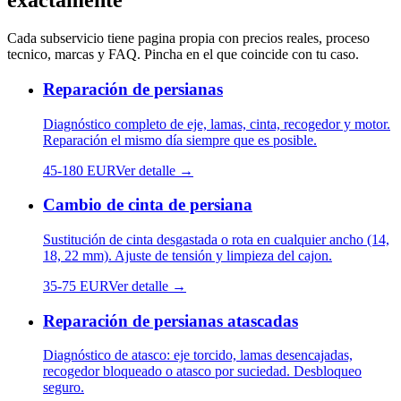
exactamente
Cada subservicio tiene pagina propia con precios reales, proceso
tecnico, marcas y FAQ. Pincha en el que coincide con tu caso.
Reparación de persianas
Diagnóstico completo de eje, lamas, cinta, recogedor y motor.
Reparación el mismo día siempre que es posible.
45
-
180
EUR
Ver detalle →
Cambio de cinta de persiana
Sustitución de cinta desgastada o rota en cualquier ancho (14,
18, 22 mm). Ajuste de tensión y limpieza del cajon.
35
-
75
EUR
Ver detalle →
Reparación de persianas atascadas
Diagnóstico de atasco: eje torcido, lamas desencajadas,
recogedor bloqueado o atasco por suciedad. Desbloqueo
seguro.