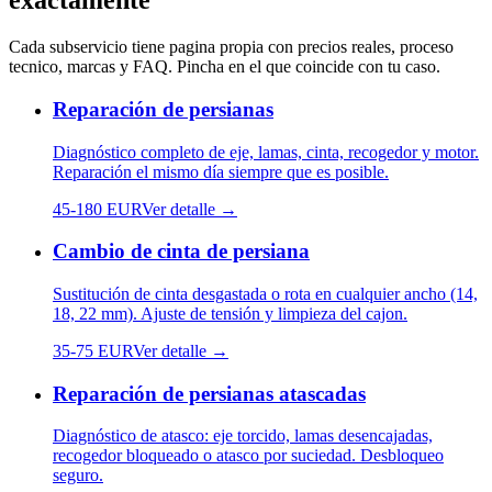
exactamente
Cada subservicio tiene pagina propia con precios reales, proceso
tecnico, marcas y FAQ. Pincha en el que coincide con tu caso.
Reparación de persianas
Diagnóstico completo de eje, lamas, cinta, recogedor y motor.
Reparación el mismo día siempre que es posible.
45
-
180
EUR
Ver detalle →
Cambio de cinta de persiana
Sustitución de cinta desgastada o rota en cualquier ancho (14,
18, 22 mm). Ajuste de tensión y limpieza del cajon.
35
-
75
EUR
Ver detalle →
Reparación de persianas atascadas
Diagnóstico de atasco: eje torcido, lamas desencajadas,
recogedor bloqueado o atasco por suciedad. Desbloqueo
seguro.