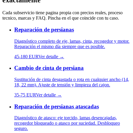
exactamente
Cada subservicio tiene pagina propia con precios reales, proceso
tecnico, marcas y FAQ. Pincha en el que coincide con tu caso.
Reparación de persianas
Diagnóstico completo de eje, lamas, cinta, recogedor y motor.
Reparación el mismo día siempre que es posible.
45
-
180
EUR
Ver detalle →
Cambio de cinta de persiana
Sustitución de cinta desgastada o rota en cualquier ancho (14,
18, 22 mm). Ajuste de tensión y limpieza del cajon.
35
-
75
EUR
Ver detalle →
Reparación de persianas atascadas
Diagnóstico de atasco: eje torcido, lamas desencajadas,
recogedor bloqueado o atasco por suciedad. Desbloqueo
seguro.