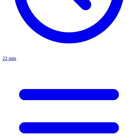
22
min