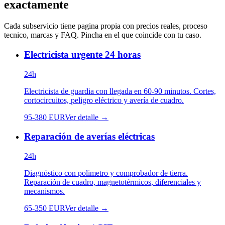
exactamente
Cada subservicio tiene pagina propia con precios reales, proceso
tecnico, marcas y FAQ. Pincha en el que coincide con tu caso.
Electricista urgente 24 horas
24h
Electricista de guardia con llegada en 60-90 minutos. Cortes,
cortocircuitos, peligro eléctrico y avería de cuadro.
95
-
380
EUR
Ver detalle →
Reparación de averías eléctricas
24h
Diagnóstico con polimetro y comprobador de tierra.
Reparación de cuadro, magnetotérmicos, diferenciales y
mecanismos.
65
-
350
EUR
Ver detalle →