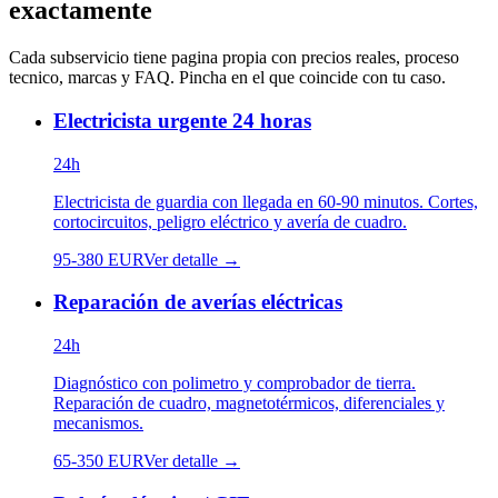
exactamente
Cada subservicio tiene pagina propia con precios reales, proceso
tecnico, marcas y FAQ. Pincha en el que coincide con tu caso.
Electricista urgente 24 horas
24h
Electricista de guardia con llegada en 60-90 minutos. Cortes,
cortocircuitos, peligro eléctrico y avería de cuadro.
95
-
380
EUR
Ver detalle →
Reparación de averías eléctricas
24h
Diagnóstico con polimetro y comprobador de tierra.
Reparación de cuadro, magnetotérmicos, diferenciales y
mecanismos.
65
-
350
EUR
Ver detalle →