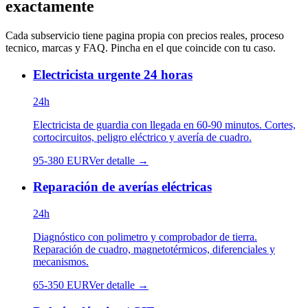
exactamente
Cada subservicio tiene pagina propia con precios reales, proceso
tecnico, marcas y FAQ. Pincha en el que coincide con tu caso.
Electricista urgente 24 horas
24h
Electricista de guardia con llegada en 60-90 minutos. Cortes,
cortocircuitos, peligro eléctrico y avería de cuadro.
95
-
380
EUR
Ver detalle →
Reparación de averías eléctricas
24h
Diagnóstico con polimetro y comprobador de tierra.
Reparación de cuadro, magnetotérmicos, diferenciales y
mecanismos.
65
-
350
EUR
Ver detalle →