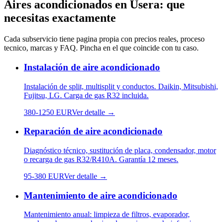
Aires acondicionados
en
Usera
: que
necesitas exactamente
Cada subservicio tiene pagina propia con precios reales, proceso
tecnico, marcas y FAQ. Pincha en el que coincide con tu caso.
Instalación de aire acondicionado
Instalación de split, multisplit y conductos. Daikin, Mitsubishi,
Fujitsu, LG. Carga de gas R32 incluida.
380
-
1250
EUR
Ver detalle →
Reparación de aire acondicionado
Diagnóstico técnico, sustitución de placa, condensador, motor
o recarga de gas R32/R410A. Garantía 12 meses.
95
-
380
EUR
Ver detalle →
Mantenimiento de aire acondicionado
Mantenimiento anual: limpieza de filtros, evaporador,