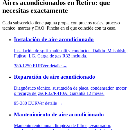
Aires acondicionados
en
Retiro
: que
necesitas exactamente
Cada subservicio tiene pagina propia con precios reales, proceso
tecnico, marcas y FAQ. Pincha en el que coincide con tu caso.
Instalación de aire acondicionado
Instalación de split, multisplit y conductos. Daikin, Mitsubishi,
Fujitsu, LG. Carga de gas R32 incluida.
380
-
1250
EUR
Ver detalle →
Reparación de aire acondicionado
Diagnóstico técnico, sustitución de placa, condensador, motor
o recarga de gas R32/R410A. Garantía 12 meses.
95
-
380
EUR
Ver detalle →
Mantenimiento de aire acondicionado
Mantenimiento anual: limpieza de filtros, evaporador,